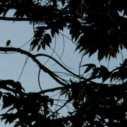
跳
MENS 30S LIFE
至
主
男子的日常生活
內
容
區