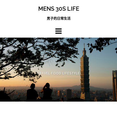
跳
MENS 30S LIFE
至
主
男子的日常生活
內
容
區
TRAVEL FOOD LIFESTYLE