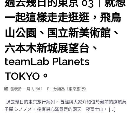
過去幾日的東京 03｜就想
一起這樣走走逛逛，飛鳥
山公園、国立新美術館、
六本木新城展望台、
teamLab Planets
TOKYO。
發表於
一月 3, 2019
分類為《
東京旅行
》
過去幾日的東京旅行系列， 曾經與大家介紹位於藏前的療癒菓
子屋 シノノメ， 還有最心滿意足的兩天一夜富士山， […]