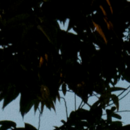
跳
MENS 30S LIFE
至
主
男子的日常生活
內
容
區