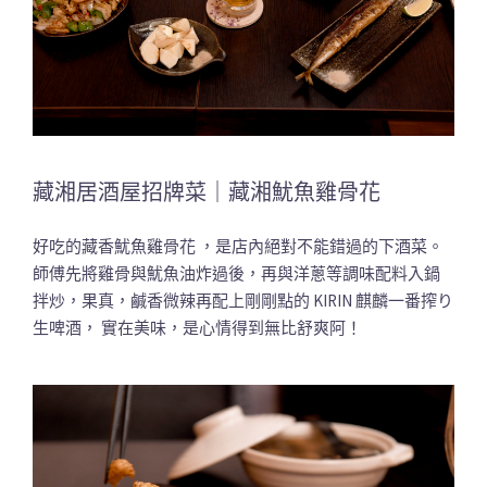
藏湘居酒屋招牌菜｜藏湘魷魚雞骨花
好吃的藏香魷魚雞骨花 ，是店內絕對不能錯過的下酒菜。
師傅先將雞骨與魷魚油炸過後，再與洋蔥等調味配料入鍋
拌炒，果真，鹹香微辣再配上剛剛點的 KIRIN 麒麟一番搾り
生啤酒， 實在美味，是心情得到無比舒爽阿！