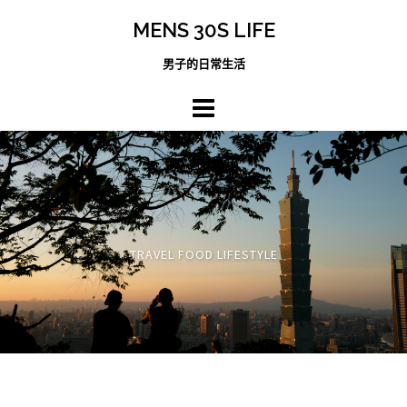
跳
MENS 30S LIFE
至
主
男子的日常生活
內
容
區
TRAVEL FOOD LIFESTYLE