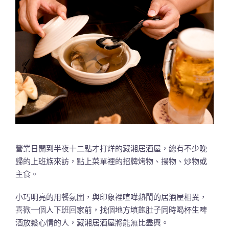
營業日開到半夜十二點才打烊的藏湘居酒屋，總有不少晚
歸的上班族來訪，點上菜單裡的招牌烤物、揚物、炒物或
主食。
小巧明亮的用餐氛圍，與印象裡喧嘩熱鬧的居酒屋相異，
喜歡一個人下班回家前，找個地方填飽肚子同時喝杯生啤
酒放鬆心情的人，藏湘居酒屋將能無比盡興。