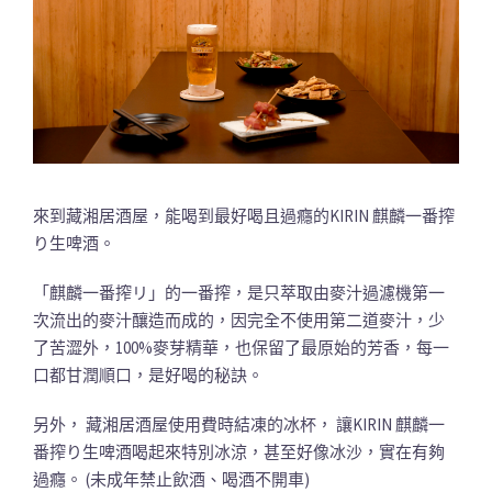
來到藏湘居酒屋，能喝到最好喝且過癮的KIRIN 麒麟一番搾
り生啤酒。
「麒麟一番搾リ」的一番搾，是只萃取由麥汁過濾機第一
次流出的麥汁釀造而成的，因完全不使用第二道麥汁，少
了苦澀外，100%麥芽精華，也保留了最原始的芳香，每一
口都甘潤順口，是好喝的秘訣。
另外， 藏湘居酒屋使用費時結凍的冰杯， 讓KIRIN 麒麟一
番搾り生啤酒喝起來特別冰涼，甚至好像冰沙，實在有夠
過癮。 (未成年禁止飲酒、喝酒不開車)