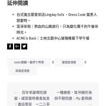
延伸閱讀
台式復古摩登茶店Lingday Sofa ，Dress Code 當男人
戀愛時。
筑淨茶苑｜熱血的山路旅行，只為變化萬千的午後茶
時光。
ACME is Back｜士林北藝中心玻璃帷幕下早午餐
0
0
KIRIN 麒麟一番搾り啤酒
藏湘居酒屋
高雄居酒屋
⟵
百年老屋裡吃頓
一種療癒，是沖繩的海
文
飯，感受舊時書香氣息
與不期而遇｜Ifly 愛飛網
章
｜書店喫茶 一二三亭
⟶