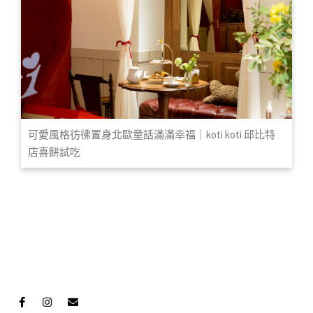
可愛風格彷彿置身北歐童話滿滿幸福｜koti koti 邱比特
店喜餅試吃