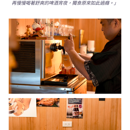
再慢慢喝著舒爽的啤酒宵夜，獨食原來如此過癮。」