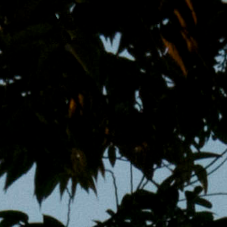
跳
MENS 30S LIFE
至
主
男子的日常生活
內
容
區