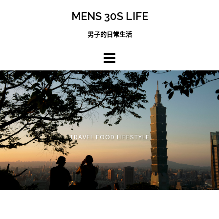
跳
MENS 30S LIFE
至
主
男子的日常生活
內
容
區
TRAVEL FOOD LIFESTYLE