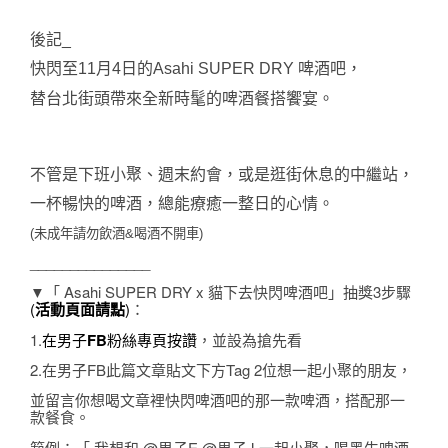
後記_
快閃至11月4日的Asahi SUPER DRY 啤酒吧，
替台北街頭帶來全新時髦的啤酒餐搭饗宴。
不管是下班小聚、週末約會，或是逛街休息的中繼站，
一杯暢快的啤酒，總能療癒一整日的心情。
(未成年請勿飲酒&喝酒不開車)
_______________
▼「 Asahi SUPER DRY x 貓下去快閃啤酒吧」抽獎3步驟
(
活動頁面請點
)
：
1.
在男子
FB
粉絲專頁按讚
，並設為搶先看
2.在男子FB此篇文章貼文下方Tag 2位想一起小聚的朋友，
並留言你想喝文章裡快閃啤酒吧的那一款啤酒，搭配那一
款餐食。
範例：「 我想和 @男子E @男子J 一起小聚，喝黑生啤酒