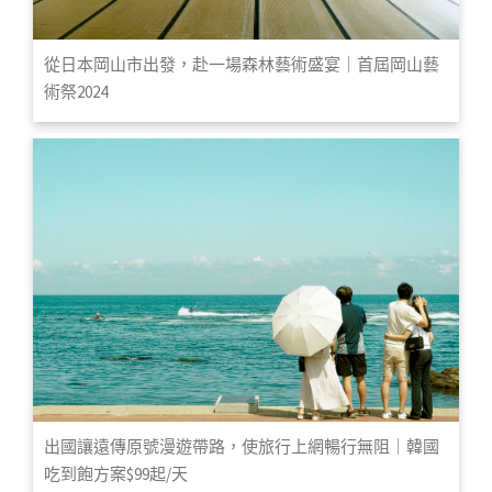
從日本岡山市出發，赴一場森林藝術盛宴｜首屆岡山藝
術祭2024
出國讓遠傳原號漫遊帶路，使旅行上網暢行無阻｜韓國
吃到飽方案$99起/天