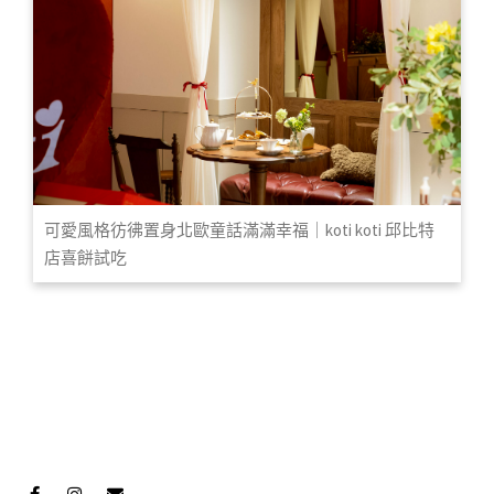
可愛風格彷彿置身北歐童話滿滿幸福｜koti koti 邱比特
店喜餅試吃