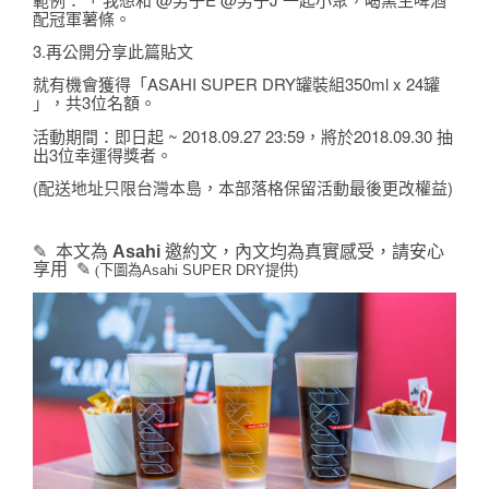
配冠軍薯條。
3.再公開分享此篇貼文
就有機會獲得「ASAHI SUPER DRY罐裝組350ml x 24罐 
」，共3位名額。
活動期間：即日起 ~ 2018.09.27 23:59，
將於2018.09.30 抽
出3位幸運得獎者。
(配送地址只限台灣本島，本部落格保留活動最後更改權益)
✎  本文為 
Asahi 
邀約文，內文均為真實感受，請安心
享用  ✎ 
(下圖為
Asahi SUPER DRY提供)