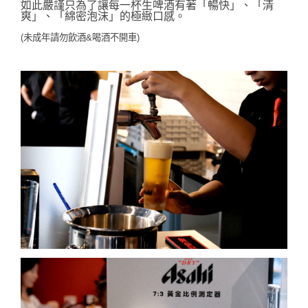
如此嚴謹只為了讓每一杯生啤酒有著「暢快」、「清
爽」、「綿密泡沫」的極緻口感。
(未成年請勿飲酒&喝酒不開車)