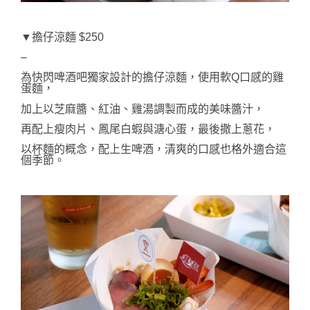
▼擔仔涼麵 $250
–
為快閃啤酒吧獨家設計的擔仔涼麵，使用軟Q口感的雞
蛋麵，
加上以芝麻醬、紅油、雞湯調製而成的美味醬汁，
再配上瘦肉片、鳳尾白蝦與溏心蛋，最後撒上蔥花，
以杯麵的概念，配上生啤酒，清爽的口感也格外適合這
個季節。