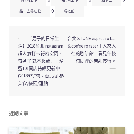
0
0
0
市政府酒吧
快閃啤酒吧
貓下去
0
貓下去餐酒館
餐酒館
⟵
【男子的日常生
台北 STONE espresso bar
文
活】2018台北Instagram
& coffee roaster｜人來人
章
超人氣打卡祕密空間，
往的咖啡館，看見午後
導
待著了 就不想離開，精
時間裡的苦甜停留。
覽
選101間店持續更新中
⟶
列
(2018/09/20)。台北咖啡/
美食/餐廳/甜點
近期文章