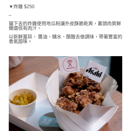
▼炸雞 $250
–
貓下去的炸雞使用地瓜粉讓外皮酥脆乾爽，裏頭肉質鮮
嫩還保有肉汁，
以新鮮薑蒜、 醬油、糖水、醋酸去做調味，帶著豐富的
香氣甜味。