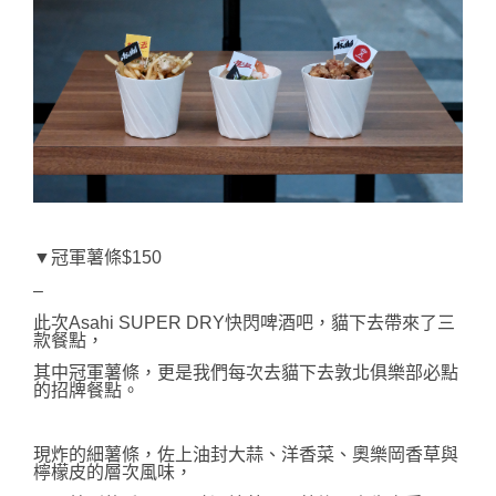
▼冠軍薯條$150
–
此次Asahi SUPER DRY快閃啤酒吧，貓下去帶來了三
款餐點，
其中冠軍薯條，更是我們每次去貓下去敦北俱樂部必點
的招牌餐點。
現炸的細薯條，佐上油封大蒜、洋香菜、奧樂岡香草與
檸檬皮的層次風味，