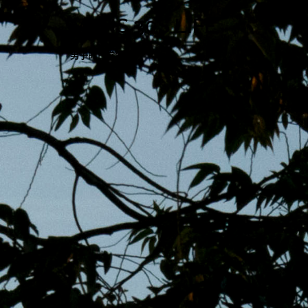
跳
MENS 30S LIFE
至
主
男子的日常生活
內
容
區