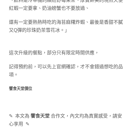
「飲料是冷萃機的繽紛野莓果茶、
厚實鮮美的現煎天使
紅蝦一定要拿、
奶油螃蟹也不要放過、
還有一定要熱熱時吃的海苔麻糬炸蝦、
最後是香甜不膩
又Q彈的珍珠奶茶雪花冰。」 
這次升級的餐點，部分只有限定時間供應，
記得預約前，可以先上官網確認，才不會錯過想吃的品
項。
饗食天堂價位
✎  本文為
 饗食天堂 
合作
文，內文均為真實感受，請安
心享用  ✎ 