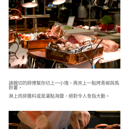
請親切的師傅幫你切上一小塊，再夾上一點烤青椒與馬
鈴薯，
淋上肉排醬料或是灑點海鹽，絕對令人食指大動。