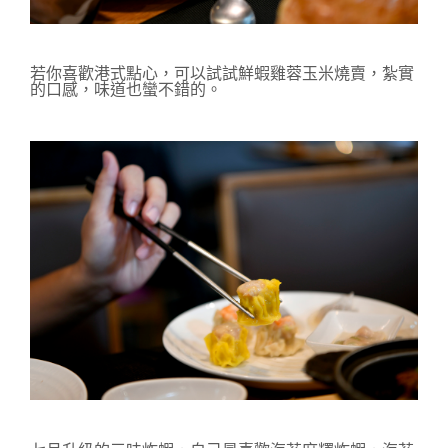
若你喜歡港式點心，可以試試鮮蝦雞蓉玉米燒賣，紮實
的口感，味道也蠻不錯的。