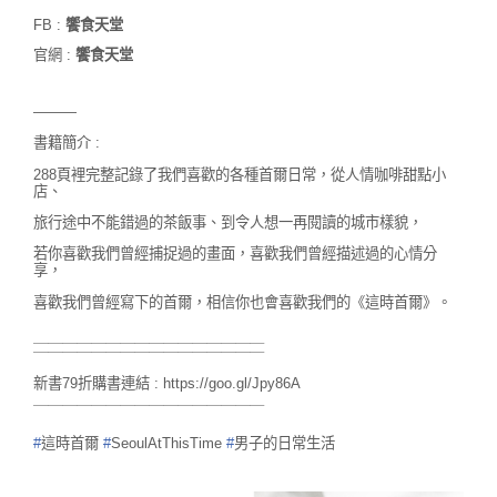
FB :
饗食天堂
官網 :
饗食天堂
———
書籍簡介 :
288頁裡完整記錄了我們喜歡的各種首爾日常，
從人情咖啡甜點小
店、
旅行途中不能錯過的茶飯事、到令人想一再閱讀的城市樣貌，
若你喜歡我們曾經捕捉過的畫面，喜歡我們曾經描述過的心情分
享，
喜歡我們曾經寫下的首爾，相信你也會喜歡我們的《這時首爾》。
＿＿＿＿＿＿＿＿＿＿＿＿＿＿＿＿
￣￣￣￣￣￣￣￣￣￣￣￣￣￣￣￣
新書79折購書連結 :
https://goo.gl/Jpy86A
￣￣￣￣￣￣￣￣￣￣￣￣￣￣￣￣
#
這時首爾
#
SeoulAtThisTime
#
男子的日常生活