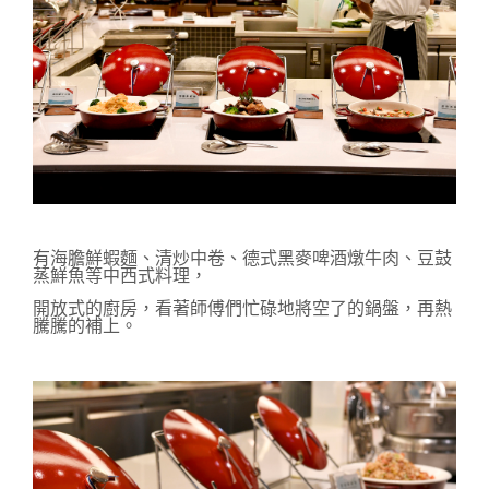
有海膽鮮蝦麵、清炒中卷、德式黑麥啤酒燉牛肉、豆鼓
蒸鮮魚等中西式料理，
開放式的廚房，看著師傅們忙碌地將空了的鍋盤，再熱
騰騰的補上。