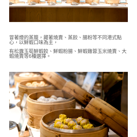
冒著煙的蒸籠，藏著燒賣、蒸餃、腸粉等不同港式點
心，以鮮蝦口味為主，
有松露玉筍鮮蝦餃、鮮蝦粉腸、鮮蝦雞蓉玉米燒賣、大
蝦燒賣等6種選擇。