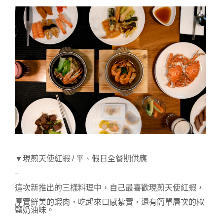
▼現煎天使紅蝦 / 平、假日全餐期供應
–
這次新推出的三樣料理中，自己最喜歡現煎天使紅蝦，
厚實鮮美的蝦肉，吃起來口感紮實，還有簡單層次的椒
鹽奶油味。