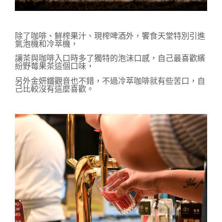
除了咖啡、鮮榨果汁、現榨啤酒外，饗食天堂特別引進
氣泡機和冷萃機，
讓茶與咖啡入口時多了獨特的泡沫口感，自己最喜歡繽
紛野莓果茶這個口味，
另外金妍鐵觀音也不錯，不過冷萃咖啡就有些苦口，自
己比較沒有這麼喜歡。