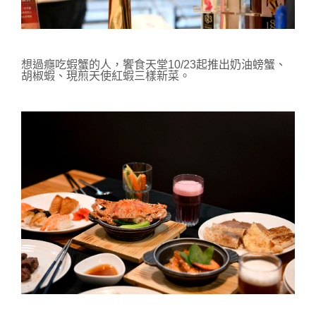
想過癮吃蝦蟹的人，饗食天堂10/23起推出奶油螃蟹、
胡椒蝦、現煎天使紅蝦三樣新菜。