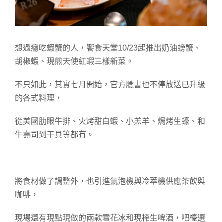
想過癮吃蝦蟹的人，饗食天堂10/23起推出奶油螃蟹、
胡椒蝦、現煎天使紅蝦三樣新菜。
不只如此，其實七月開始，官方臉書也不停放送已升級
的各式料理，
從美國肋眼牛排、火烤甜白蝦、小羔羊、焗烤生蠔、和
牛壽司到干貝等都有。
將食材做了調整外，也引進氣泡機與冷萃機供應茶飲與
咖啡，
現場還有現點現做的兩款雪花冰和現榨生啤酒，
吧檯選