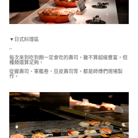
▼日式料理區
–
每次來到吃到飽一定會吃的壽司，雖不算超級豐富，但
種類還算足夠，
從握壽司、軍艦卷、豆皮壽司等，都是師傅們現場製
作。