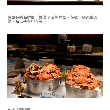
壽司旁的海鮮區，推滿了清蒸鮮蟹、花蟹、紐西蘭淡
菜、海瓜子與中卷等。