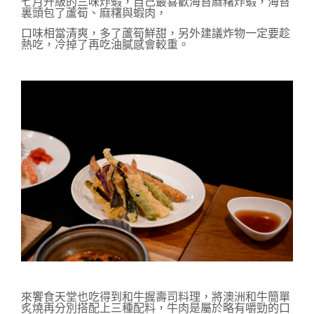
七月升級的三味炸蝦，自己最喜歡海苔麻糬炸蝦，海苔
裏頭包了蘆筍、麻糬與蝦肉，
口味相當清爽，多了蘆筍鮮甜，另外建議炸物一定要趁
熱吃，冷掉了再吃油膩感會較重。
來饗食天堂也吃得到和牛握壽司料理，將澳洲和牛簡單
炙燒再分別搭配上三種配料，牛肉是屬於略有嚼勁的口