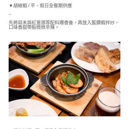
▼胡椒蝦 / 平、假日全餐期供應
–
先將蒜末與紅蔥頭等配料爆香後，再放入藍鑽蝦拌炒，
口味香甜帶點微微辛辣。