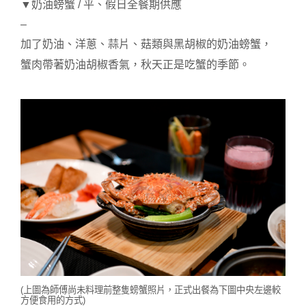
▼奶油螃蟹 / 平、假日全餐期供應
–
加了奶油、洋蔥、蒜片、菇類與黑胡椒的奶油螃蟹，
蟹肉帶著奶油胡椒香氣，秋天正是吃蟹的季節。
(上圖為師傅尚未料理前整隻螃蟹照片，正式出餐為下圖中央左邊較
方便食用的方式)