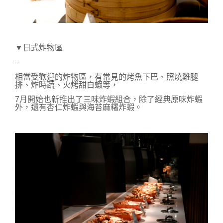
▼日式炸物區
–
相當受歡迎的炸物區，有常見的烤魚下巴、照燒雞腿
排、炸時蔬、火烤甜白蝦等，
7月開始也新推出了三味炸蝦組合，除了經典原味炸蝦
外，還有杏仁炸蝦與海苔麻糬炸蝦。