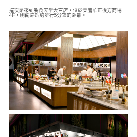
這次是來到饗食天堂大直店，位於美麗華正後方商場
4F，劍南路站約步行5分鐘的距離。