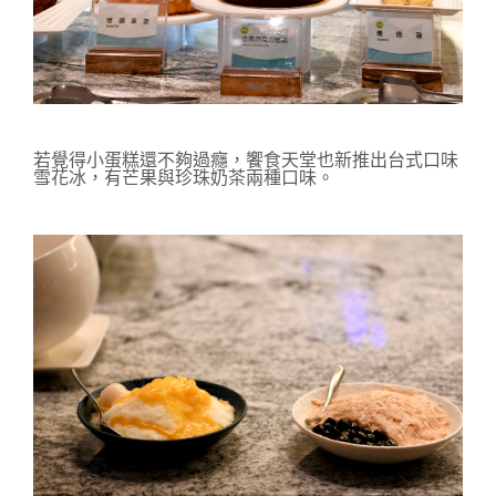
若覺得小蛋糕還不夠過癮，饗食天堂也新推出台式口味
雪花冰，有芒果與珍珠奶茶兩種口味。