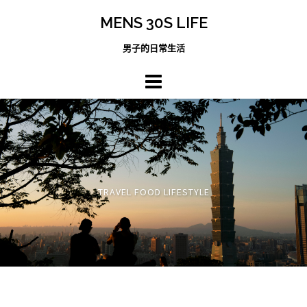
跳
MENS 30S LIFE
至
主
男子的日常生活
內
容
區
TRAVEL FOOD LIFESTYLE