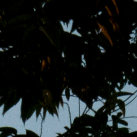
跳
MENS 30S LIFE
至
主
男子的日常生活
內
容
區