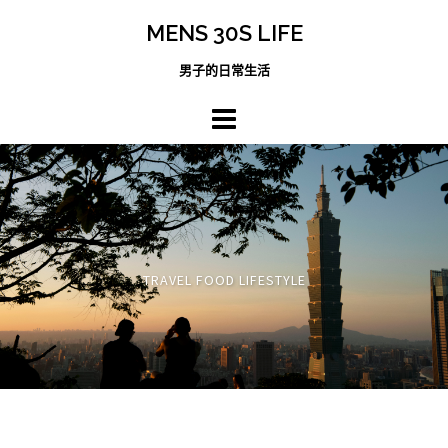
跳
MENS 30S LIFE
至
主
男子的日常生活
內
容
區
TRAVEL FOOD LIFESTYLE