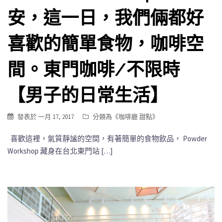
安，這一日，我們倆都好
喜歡的簡單食物，咖啡空
間。東門咖啡/不限時
【男子的日常生活】
發表於
一月 17, 2017
分類為《
咖啡廳 甜點
》
喜歡這裡，氣質靜謐的空間，有著簡單的食物飲品， Powder
Workshop 藏身在台北東門站 […]