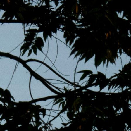
跳
MENS 30S LIFE
至
主
男子的日常生活
內
容
區