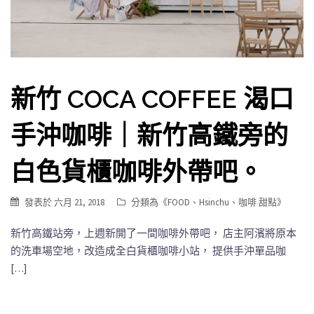
新竹 COCA COFFEE 渴口
手沖咖啡｜新竹高鐵旁的
白色貨櫃咖啡外帶吧。
發表於
六月 21, 2018
分類為《
FOOD
、
Hsinchu
、
咖啡 甜點
》
新竹高鐵站旁，上週新開了一間咖啡外帶吧， 店主阿濱將原本
的洗車場空地，改造成全白貨櫃咖啡小站， 提供手沖單品咖
[…]