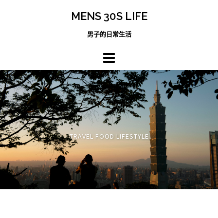
跳
MENS 30S LIFE
至
主
男子的日常生活
內
容
區
TRAVEL FOOD LIFESTYLE