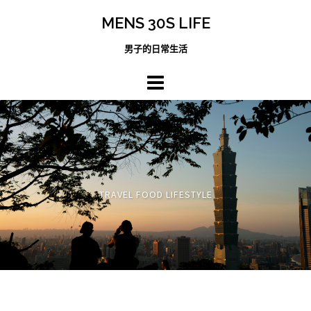
跳
MENS 30S LIFE
至
主
男子的日常生活
內
容
區
TRAVEL FOOD LIFESTYLE