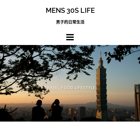
跳
MENS 30S LIFE
至
主
男子的日常生活
內
容
區
TRAVEL FOOD LIFESTYLE