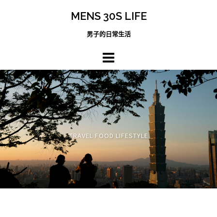
跳
MENS 30S LIFE
至
主
男子的日常生活
內
容
區
TRAVEL FOOD LIFESTYLE