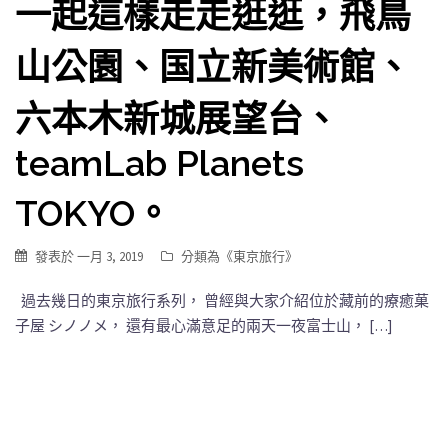
一起這樣走走逛逛，飛鳥
山公園、国立新美術館、
六本木新城展望台、
teamLab Planets
TOKYO。
發表於
一月 3, 2019
分類為《
東京旅行
》
過去幾日的東京旅行系列， 曾經與大家介紹位於藏前的療癒菓
子屋 シノノメ， 還有最心滿意足的兩天一夜富士山， […]