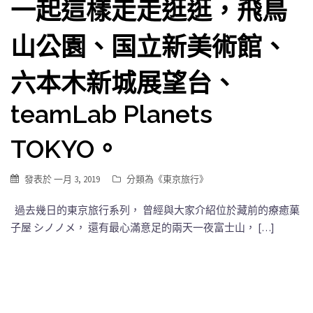
一起這樣走走逛逛，飛鳥
山公園、国立新美術館、
六本木新城展望台、
teamLab Planets
TOKYO。
發表於
一月 3, 2019
分類為《
東京旅行
》
過去幾日的東京旅行系列， 曾經與大家介紹位於藏前的療癒菓
子屋 シノノメ， 還有最心滿意足的兩天一夜富士山， […]