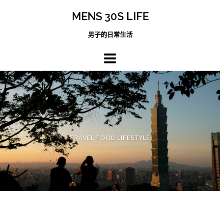
跳
MENS 30S LIFE
至
主
男子的日常生活
內
容
區
TRAVEL FOOD LIFESTYLE