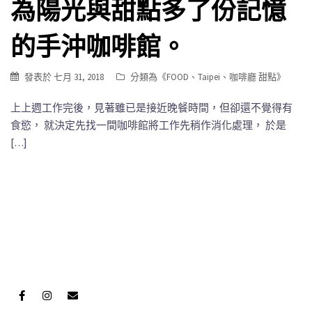
為陽光與甜點多了份記憶
的手沖咖啡館。
發表於
七月 31, 2018
分類為《
FOOD
、
Taipei
、
咖啡廳 甜點
》
上上週工作完後，見著雖已是接近晚餐時間，但卻還不覺得有
食慾， 就決定先找一間咖啡館將工作先稍作消化處理， 於是
[…]