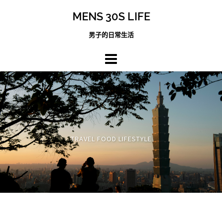
跳
MENS 30S LIFE
至
主
男子的日常生活
內
容
區
TRAVEL FOOD LIFESTYLE