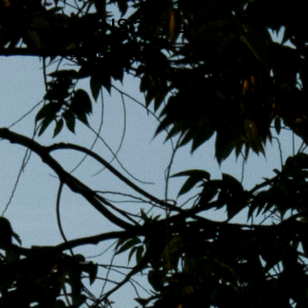
跳
MENS 30S LIFE
至
主
男子的日常生活
內
容
區