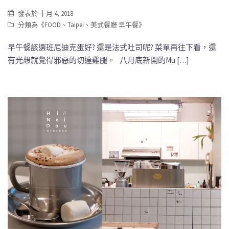
發表於
十月 4, 2018
分類為《
FOOD
、
Taipei
、
美式餐廳 早午餐
》
早午餐該選班尼迪克蛋好? 還是法式吐司呢? 菜單再往下看，還
有光想就覺得邪惡的切達雞腿。 八月底新開的Mu […]