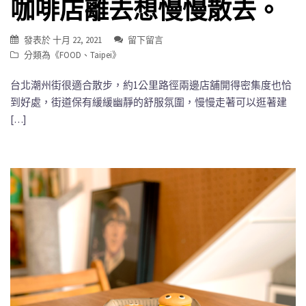
咖啡店離去想慢慢散去。
發表於
十月 22, 2021
留下留言
分類為《
FOOD
、
Taipei
》
台北潮州街很適合散步，約1公里路徑兩邊店舖開得密集度也恰
到好處，街道保有緩緩幽靜的舒服氛圍，慢慢走著可以逛著建
[…]