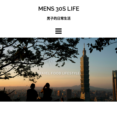
跳
MENS 30S LIFE
至
主
男子的日常生活
內
容
區
TRAVEL FOOD LIFESTYLE