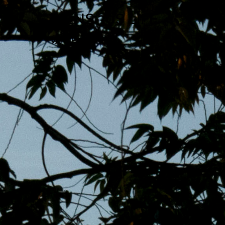
跳
MENS 30S LIFE
至
主
男子的日常生活
內
容
區