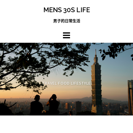
跳
MENS 30S LIFE
至
主
男子的日常生活
內
容
區
TRAVEL FOOD LIFESTYLE