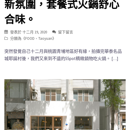
新氛圍，套餐式火鍋舒心
合味。
發表於
十二月 19, 2020
留下留言
分類為《
FOOD
、
Taoyuan
》
突然發覺自己十二月與桃園青埔地區好有緣，拍攝完華泰名品
城耶誕村後，我們又來到不遠的55pot精緻鍋物吃火鍋。 […]