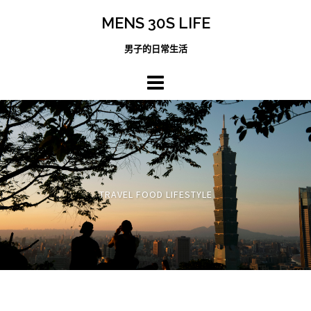
跳
MENS 30S LIFE
至
主
男子的日常生活
內
容
區
TRAVEL FOOD LIFESTYLE