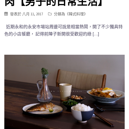
肉【男子的日常生活】
發表於
八月 11, 2017
分類為《
韓式料理
》
近期永和的永安市場站周邊可說是相當熱鬧，開了不少獨具特
色的小店餐廳， 記得前陣子新開很受歡迎的綠 […]