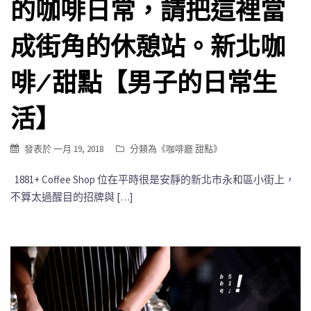
的咖啡日常，請把這裡當
成街角的休憩站。新北咖
啡/甜點【男子的日常生
活】
發表於
一月 19, 2018
分類為《
咖啡廳 甜點
》
1881+ Coffee Shop 位在平時很是安靜的新北市永和區小街上，
不算太過醒目的招牌與 […]