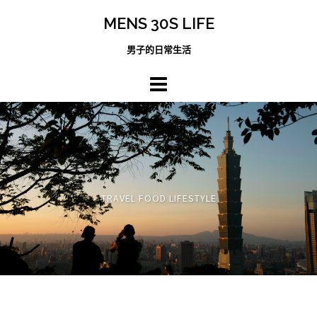
跳
MENS 30S LIFE
至
主
男子的日常生活
內
容
區
TRAVEL FOOD LIFESTYLE