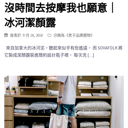
沒時間去按摩我也願意｜
冰河潔顏露
發表於
十月 18, 2018
分類為《
男子品牌選物
》
來自加拿大的冰河泥，聽起來似乎有些遙遠， 而 SOVAFOLK 將
它製成潔顏露裝進簡約設計瓶子裡， 每次洗 […]