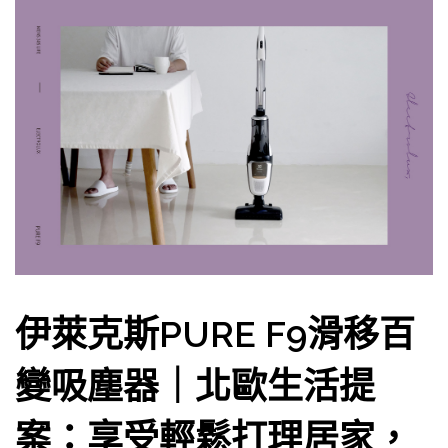
伊萊克斯PURE F9滑移百
變吸塵器｜北歐生活提
案：享受輕鬆打理居家，