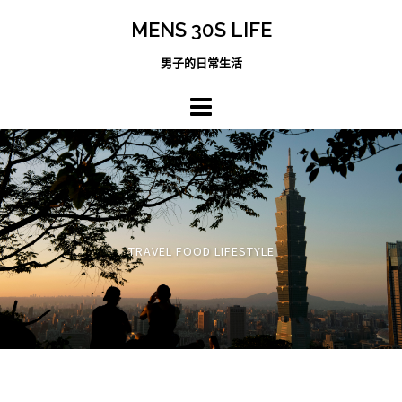
跳
MENS 30S LIFE
至
主
男子的日常生活
內
容
區
TRAVEL FOOD LIFESTYLE