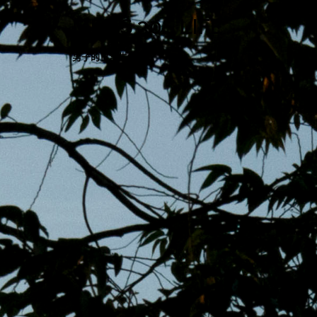
跳
MENS 30S LIFE
至
主
男子的日常生活
內
容
區