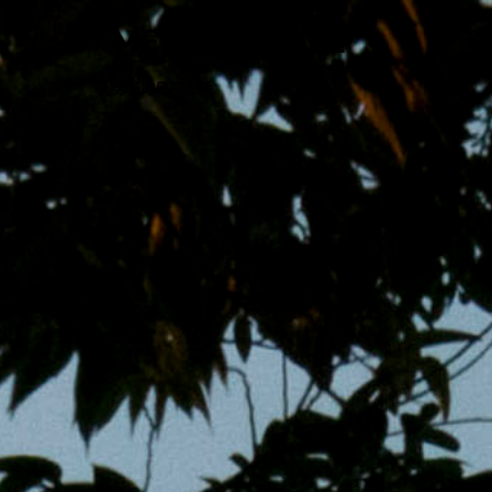
跳
MENS 30S LIFE
至
主
男子的日常生活
內
容
區