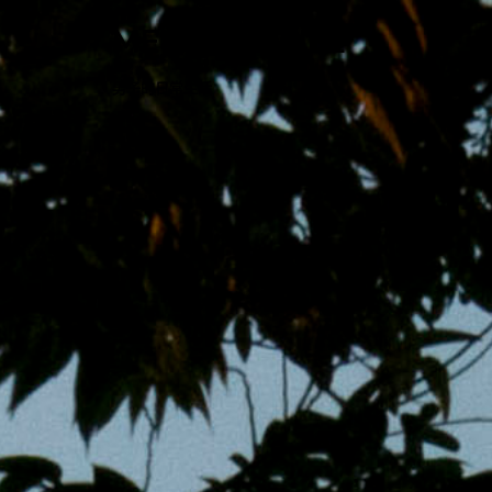
跳
MENS 30S LIFE
至
主
男子的日常生活
內
容
區