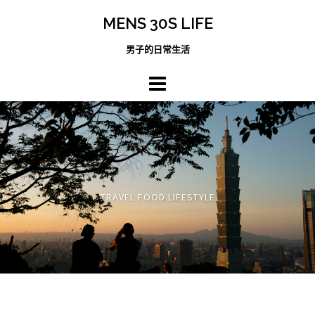
跳
MENS 30S LIFE
至
主
男子的日常生活
內
容
區
TRAVEL FOOD LIFESTYLE