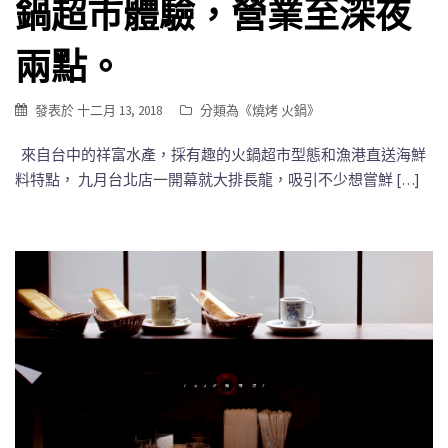
鍋超市體驗，營業至深夜
兩點。
發表於
十二月 13, 2018
分類為《
燒烤 火鍋
》
來自台中的祥富水產，採有趣的火鍋超市型態和漁港直送海鮮
料特點， 九月台北店一開幕就大排長龍，吸引不少想嘗鮮 […]