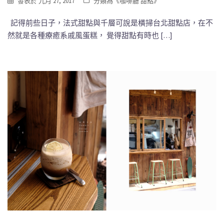
發表於
九月 27, 2017
分類為《
咖啡廳 甜點
》
記得前些日子，法式甜點與千層可說是橫掃台北甜點店，在不
然就是各種療癒系戚風蛋糕， 覺得甜點有時也 […]