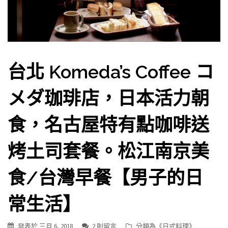
台北 Komeda’s Coffee コ
メダ珈琲店，日本活力朝
食，名古屋特有點咖啡送
烤土司套餐。松江南京美
食/台灣早餐【男子的日
常生活】
發表於
三月 6, 2018
2 則留言
分類為《
日式料理
》