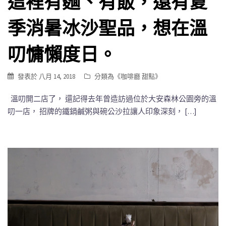
這裡有麵、有飯，還有夏
季消暑冰沙聖品，想在溫
叨慵懶度日。
發表於
八月 14, 2018
分類為《
咖啡廳 甜點
》
溫叨開二店了， 還記得去年曾造訪過位於大安森林公園旁的溫
叨一店， 招牌的鐵鍋鹹粥與碗公沙拉讓人印象深刻， […]