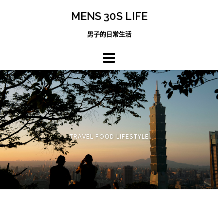
跳
MENS 30S LIFE
至
主
男子的日常生活
內
容
區
TRAVEL FOOD LIFESTYLE