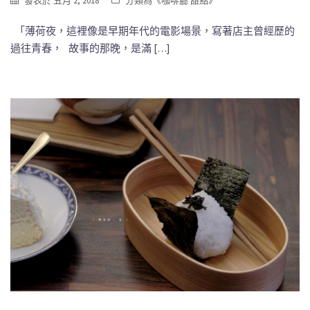
發表於
五月 2, 2018
分類為《
咖啡廳 甜點
》
「薄荷夜，這裡像是早期年代的電影場景，寫著店主曾經歷的
過往青春， 故事的那晚，是滿 […]