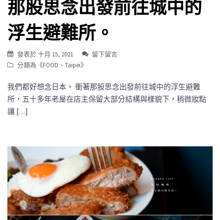
那股思念出發前往城中的
浮生避難所。
發表於
十月 15, 2021
留下留言
分類為《
FOOD
、
Taipei
》
我們都好想念日本。 衝著那股思念出發前往城中的浮生避難
所，五十多年老屋在店主保留大部分結構與樣貌下，稍微妝點
讓 […]