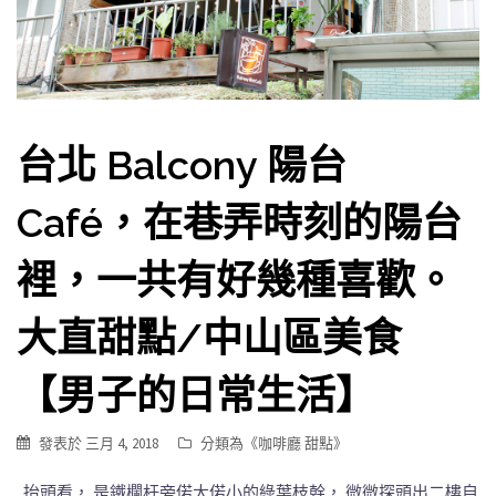
台北 Balcony 陽台
Café，在巷弄時刻的陽台
裡，一共有好幾種喜歡。
大直甜點/中山區美食
【男子的日常生活】
發表於
三月 4, 2018
分類為《
咖啡廳 甜點
》
抬頭看， 是鐵欄杆旁偌大偌小的綠葉枝幹， 微微探頭出二樓自