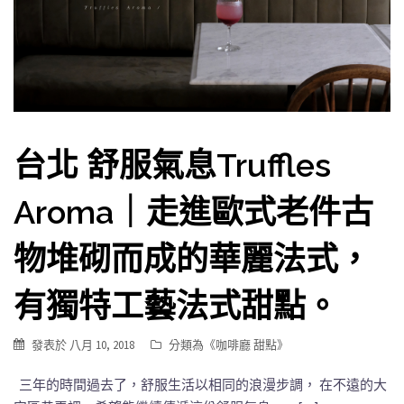
台北 舒服氣息Truffles
Aroma｜走進歐式老件古
物堆砌而成的華麗法式，
有獨特工藝法式甜點。
發表於
八月 10, 2018
分類為《
咖啡廳 甜點
》
三年的時間過去了，舒服生活以相同的浪漫步調， 在不遠的大