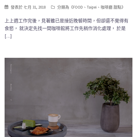
發表於
七月 31, 2018
分類為《
FOOD
、
Taipei
、
咖啡廳 甜點
》
上上週工作完後，見著雖已是接近晚餐時間，但卻還不覺得有
食慾， 就決定先找一間咖啡館將工作先稍作消化處理， 於是
[…]