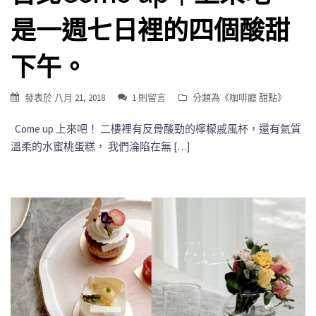
是一週七日裡的四個酸甜
下午。
發表於
八月 21, 2018
1 則留言
分類為《
咖啡廳 甜點
》
Come up 上來吧！ 二樓裡有反骨酸勁的檸檬戚風杯，還有氣質
溫柔的水蜜桃蛋糕， 我們淪陷在無 […]