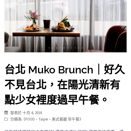
台北 Muko Brunch｜好久
不見台北，在陽光清新有
點少女裡度過早午餐。
發表於
十月 4, 2018
分類為《
FOOD
、
Taipei
、
美式餐廳 早午餐
》