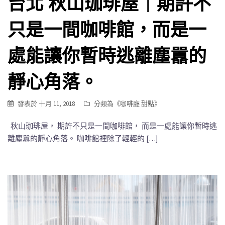
台北 秋山珈琲屋｜期許不
只是一間咖啡館，而是一
處能讓你暫時逃離塵囂的
靜心角落。
發表於
十月 11, 2018
分類為《
咖啡廳 甜點
》
秋山珈琲屋， 期許不只是一間咖啡館， 而是一處能讓你暫時逃
離塵囂的靜心角落。 咖啡館裡除了輕輕的 […]