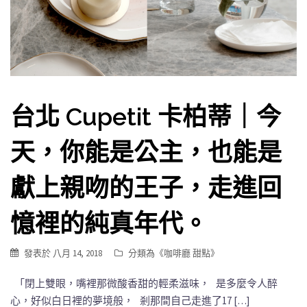
台北 Cupetit 卡柏蒂｜今
天，你能是公主，也能是
獻上親吻的王子，走進回
憶裡的純真年代。
發表於
八月 14, 2018
分類為《
咖啡廳 甜點
》
「閉上雙眼，嘴裡那微酸香甜的輕柔滋味， 是多麼令人醉
心，好似白日裡的夢境般， 剎那間自己走進了17 […]