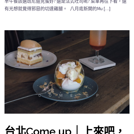
早午餐該選班尼迪克蛋好? 還是法式吐司呢? 菜單再往下看，還
有光想就覺得邪惡的切達雞腿。 八月底新開的Mu […]
台北Come up｜上來吧，