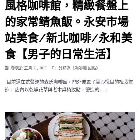
風格咖啡館，精緻餐盤上
的家常鲭魚飯。永安市場
站美食/新北咖啡/永和美
食【男子的日常生活】
發表於
五月 21, 2017
分類為《
咖啡廳 甜點
》
目前還在試營運的森氏咖啡館，門外佈置了賞心悅目的植栽擺
飾， 店內以乾燥花草與老木桌椅妝點，營造的 […]