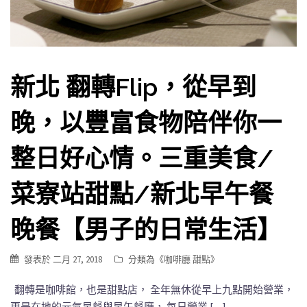
新北 翻轉Flip，從早到
晚，以豐富食物陪伴你一
整日好心情。三重美食/
菜寮站甜點/新北早午餐
晚餐【男子的日常生活】
發表於
二月 27, 2018
分類為《
咖啡廳 甜點
》
翻轉是咖啡館，也是甜點店， 全年無休從早上九點開始營業，
更是在地的元氣早餐與早午餐廳， 每日營業 […]