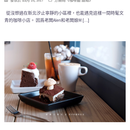
發表於
四月 10, 2017
分類為《
咖啡廳 甜點
》
從沒想過在新北汐止寧靜的小區裡，也能遇見這樣一間時髦文
青的咖啡小店。 因爲老闆Alen和老闆娘M […]