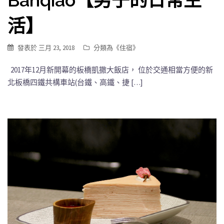
活】
發表於
三月 23, 2018
分類為《
住宿
》
2017年12月新開幕的板橋凱撒大飯店， 位於交通相當方便的新
北板橋四鐵共構車站(台鐵、高鐵、捷 […]