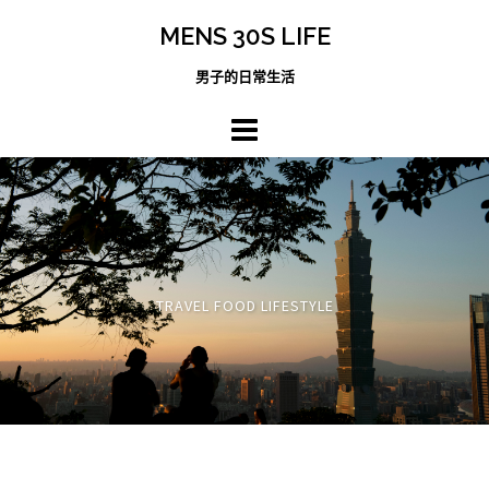
跳
MENS 30S LIFE
至
主
男子的日常生活
內
容
區
TRAVEL FOOD LIFESTYLE