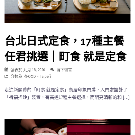
台北日式定食，17種主餐
任君挑選｜町食 就是定食
發表於
九月 18, 2020
留下留言
分類為《
FOOD
、
Taipei
》
走進新開幕的「町食 就是定食」鳥居印象門扉，入門處設計了
「祈福搖鈴」裝置，有高達17種主餐選擇，而明亮清新的和 […]