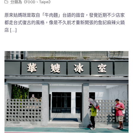
分類為《
FOOD
、
Taipei
》
原來姑媽咪是取自「牛肉麵」台語的諧音，發覺近期不少店家
都走台式復古的風格，像是不久前才重新開張的詹記麻辣火鍋
店 […]