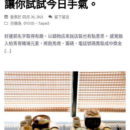
讓你試試今日手氣。
發表於
四月 20, 2021
留下留言
分類為《
FOOD
、
Taipei
》
好運郭名字取得有趣，以鍋物店來說店裝也有點意思。 感覺融
入柏青哥賭場元素，將跑馬燈、籌碼、電話號碼喬裝成中獎金
[…]