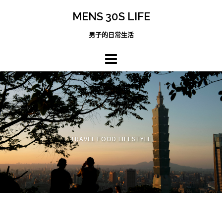
跳
MENS 30S LIFE
至
主
男子的日常生活
內
容
區
TRAVEL FOOD LIFESTYLE