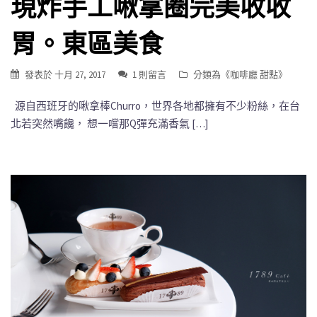
現炸手工啾拿圈完美收收
胃。東區美食
發表於
十月 27, 2017
1 則留言
分類為《
咖啡廳 甜點
》
源自西班牙的啾拿棒Churro，世界各地都擁有不少粉絲，在台
北若突然嘴饞， 想一嚐那Q彈充滿香氣 […]