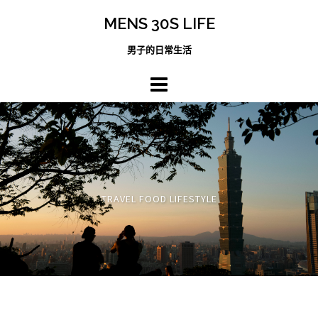
跳
MENS 30S LIFE
至
主
男子的日常生活
內
容
區
TRAVEL FOOD LIFESTYLE