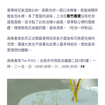
蜜檸桂花氣泡飲$180，喜歡先咬一兩口冰棒後，再直接攪拌
進氣泡水裡，多了豐富的滋味；上次在
新竹春室
沒有吃到
戚風蛋糕，這次點了白色池塘小戚風，是帶點Ｑ彈的蛋糕
體，裡頭是桂花烏龍奶醬，風味清爽。（低消一杯飲品)
南美春室前天正式開幕覺得目前各方面皆有可再更完善的
空間，建議大家也不急著在此際人最多時前往，相信能有
更理想的體驗。
南美春室The POOL｜台南市中西區忠義路二段1號5樓｜一
休、二～五、日：10:00-18:00、六：10:00-20:30｜
FB