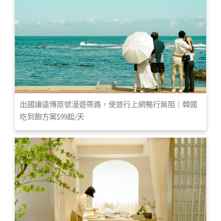
出國讓遠傳原號漫遊帶路，使旅行上網暢行無阻｜韓國
吃到飽方案$99起/天