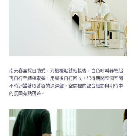
南美春室採自助式，到櫃檯點餐結帳後，白色呼叫器響起
再自行至櫃檯取餐，用餐後自行回收，記得期間整個空間
不時迴盪著取餐器的逼逼聲，空間裡的聲音細節與期待中
的氛圍有點落差。