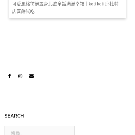
可愛風格彷彿置身北歐童話滿滿幸福｜koti koti 邱比特
店喜餅試吃
SEARCH
搜