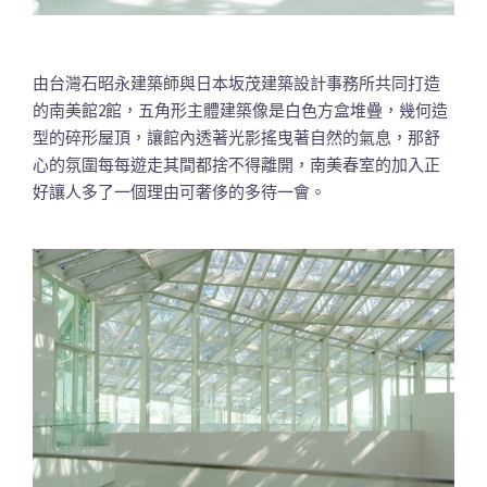
由台灣石昭永建築師與日本坂茂建築設計事務所共同打造
的南美館2館，五角形主體建築像是白色方盒堆疊，幾何造
型的碎形屋頂，讓館內透著光影搖曳著自然的氣息，那舒
心的氛圍每每遊走其間都捨不得離開，南美春室的加入正
好讓人多了一個理由可奢侈的多待一會。