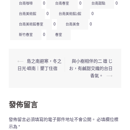
0
0
0
台南咖啡
台南春室
台南甜點
0
0
台南美術館
台南美術館2館
0
0
台南美術館春室
台南美食
0
新竹春室
春室
⟵
島之南避寒，冬之
與小樹相伴的二 雄 じ
文
日光·嶼南｜墾丁住宿
お，有鹹甜交織的台日
章
香氣。
⟶
導
覽
列
發佈留言
發佈留言必須填寫的電子郵件地址不會公開。
必填欄位標
示為
*