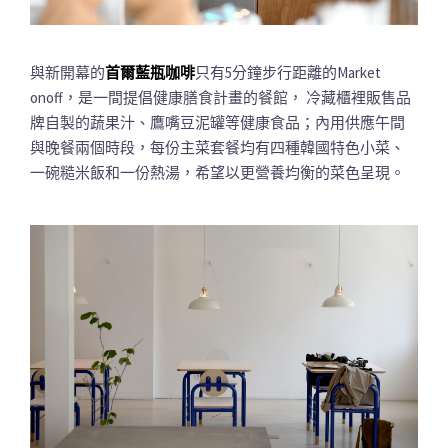
與新開幕的
首爾藍瓶咖啡
只有5分鐘步行距離的Market
onoff，是一間提倡健康膳食計畫的餐館， 冷藏櫃裡販售品
牌自製的蔬果汁、鷹嘴豆泥罐等健康食品；內用供應午間
與晚餐兩個時段，每份主菜套餐均有四種韓國特色小菜、
一碗糙米飯和一份熱湯，希望以更營養均衡的菜色呈現。