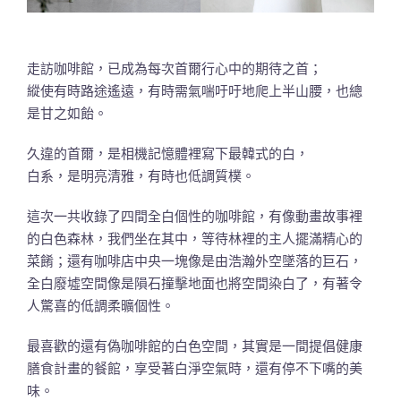
走訪咖啡館，已成為每次首爾行心中的期待之首；
縱使有時路途遙遠，有時需氣喘吁吁地爬上半山腰，也總
是甘之如飴。
久違的首爾，是相機記憶體裡寫下最韓式的白，
白系，是明亮清雅，有時也低調質樸。
這次一共收錄了四間全白個性的咖啡館，有像動畫故事裡
的白色森林，我們坐在其中，等待林裡的主人擺滿精心的
菜餚；還有咖啡店中央一塊像是由浩瀚外空墜落的巨石，
全白廢墟空間像是隕石撞擊地面也將空間染白了，有著令
人驚喜的低調柔曠個性。
最喜歡的還有偽咖啡館的白色空間，其實是一間提倡健康
膳食計畫的餐館，享受著白淨空氣時，還有停不下嘴的美
味。