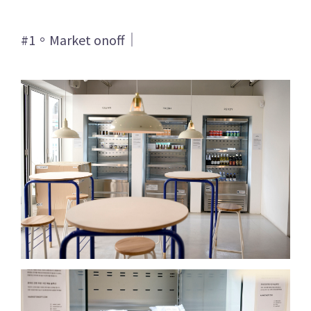
#1。Market onoff｜