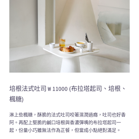
培根法式吐司 ₩ 11000 (布拉塔起司、培根、
楓糖)
淋上些楓糖，酥脆的法式吐司咬著濕潤過癮，吐司也好香
阿。再配上堅脆的鹹口培根與香濃彈嘴的布拉塔起司一
起，份量小巧雖無法作為正餐，但當成小點絕對滿足。