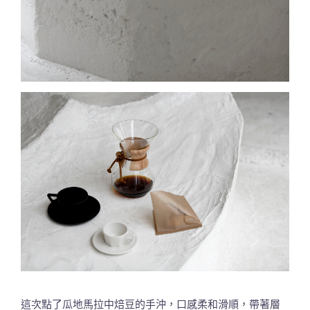
這次點了瓜地馬拉中焙豆的手沖，口感柔和滑順，帶著層