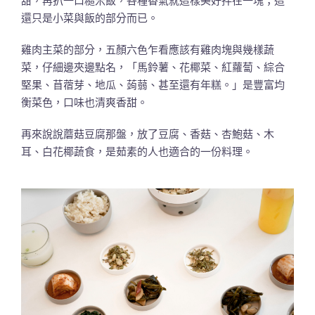
甜，再扒一口糙米飯，各種香氣就這樣美好拌在一塊；這
還只是小菜與飯的部分而已。
雞肉主菜的部分，五顏六色乍看應該有雞肉塊與幾樣蔬
菜，仔細邊夾邊點名，「馬鈴薯、花椰菜、紅蘿蔔、綜合
堅果、苜蓿芽、地瓜、蒟蒻、甚至還有年糕。」是豐富均
衡菜色，口味也清爽香甜。
再來說說蘑菇豆腐那盤，放了豆腐、香菇、杏鮑菇、木
耳、白花椰蔬食，是茹素的人也適合的一份料理。