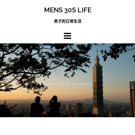
跳
MENS 30S LIFE
至
主
男子的日常生活
內
容
區
TRAVEL FOOD LIFESTYLE