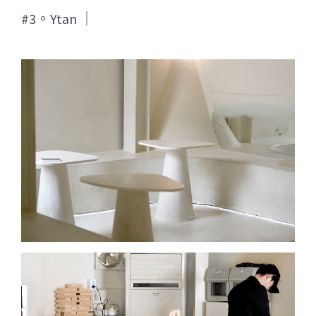
#3。Ytan ｜